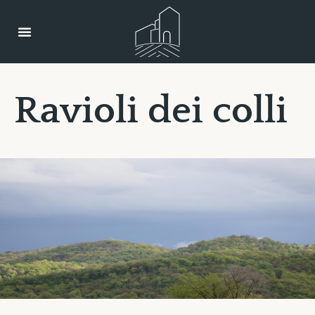
R
a
v
i
o
l
i
d
e
i
c
o
l
l
i