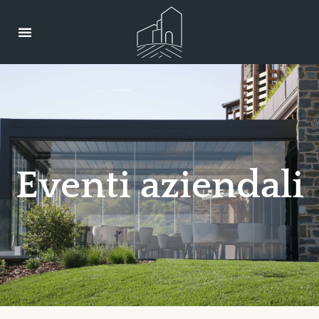
E
v
e
n
t
i
a
z
i
e
n
d
a
l
i