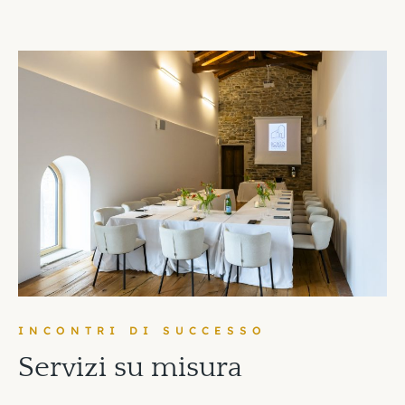
INCONTRI DI SUCCESSO
S
e
r
v
i
z
i
s
u
m
i
s
u
r
a