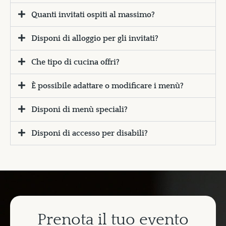
Quanti invitati ospiti al massimo?
Disponi di alloggio per gli invitati?
Che tipo di cucina offri?
È possibile adattare o modificare i menù?
Disponi di menù speciali?
Disponi di accesso per disabili?
P
r
e
n
o
t
a
i
l
t
u
o
e
v
e
n
t
o