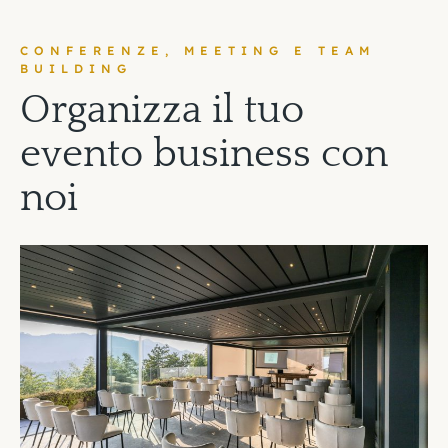
CONFERENZE, MEETING E TEAM
BUILDING
O
r
g
a
n
i
z
z
a
i
l
t
u
o
e
v
e
n
t
o
b
u
s
i
n
e
s
s
c
o
n
n
o
i