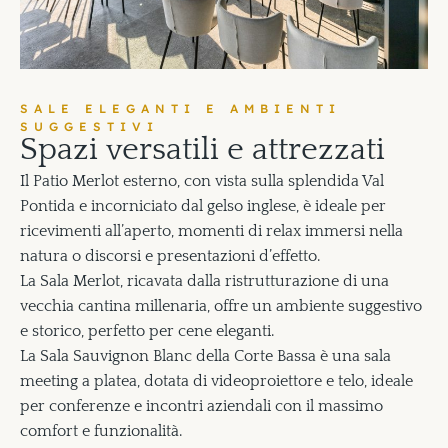
SALE ELEGANTI E AMBIENTI
SUGGESTIVI
S
p
a
z
i
v
e
r
s
a
t
i
l
i
e
a
t
t
r
e
z
z
a
t
i
Il Patio Merlot esterno, con vista sulla splendida Val
Pontida e incorniciato dal gelso inglese, è ideale per
ricevimenti all’aperto, momenti di relax immersi nella
natura o discorsi e presentazioni d’effetto.
La Sala Merlot, ricavata dalla ristrutturazione di una
vecchia cantina millenaria, offre un ambiente suggestivo
e storico, perfetto per cene eleganti.
La Sala Sauvignon Blanc della Corte Bassa è una sala
meeting a platea, dotata di videoproiettore e telo, ideale
per conferenze e incontri aziendali con il massimo
comfort e funzionalità.