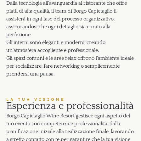
Dalla tecnologia all’avanguardia al ristorante che offre
piatti di alta qualità, il team di Borgo Capietaglio ti
assisterà in ogni fase del processo organizzativo,
assicurandosi che ogni dettaglio sia curato alla
perfezione.
Gli interni sono eleganti e moderni, creando
un’atmosfera accogliente e professionale.
Gli spazi comuni e le aree relax offrono l’ambiente ideale
per socializzare, fare networking o semplicemente
prendersi una pausa.
LA TUA VISIONE
E
s
p
e
r
i
e
n
z
a
e
p
r
o
f
e
s
s
i
o
n
a
l
i
t
à
Borgo Capietaglio Wine Resort gestisce ogni aspetto del
tuo evento con competenza e professionalità, dalla
pianificazione iniziale alla realizzazione finale, lavorando
a stretto contatto con te per garantire che la tua visione