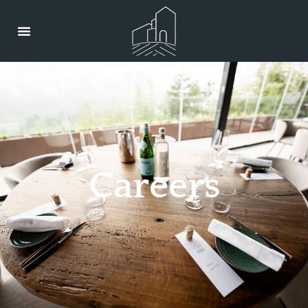
C
a
r
e
e
r
s